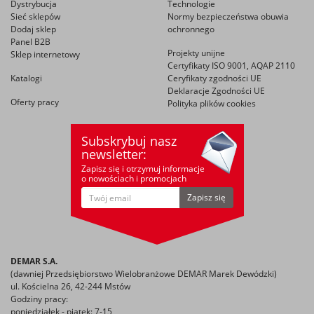
Dystrybucja
Technologie
Sieć sklepów
Normy bezpieczeństwa obuwia
Dodaj sklep
ochronnego
Panel B2B
Projekty unijne
Sklep internetowy
Certyfikaty ISO 9001, AQAP 2110
Katalogi
Ceryfikaty zgodności UE
Deklaracje Zgodności UE
Oferty pracy
Polityka plików cookies
Subskrybuj nasz
newsletter:
Zapisz się i otrzymuj informacje
o nowościach i promocjach
Zapisz się
DEMAR S.A.
(dawniej Przedsiębiorstwo Wielobranżowe DEMAR Marek Dewódzki)
ul. Kościelna 26, 42-244 Mstów
Godziny pracy:
poniedziałek - piątek: 7-15