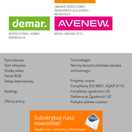
OBUWIE DESZCZOWE I
ŚNIEGOWCE DLA DZIECI I
MŁODZIEŻY.
WYPOCZYNEK, HOBBY,
MODA, MIEJSKI STYL.
REKREACJA.
Dystrybucja
Technologie
Sieć sklepów
Normy bezpieczeństwa obuwia
Dodaj sklep
ochronnego
Panel B2B
Projekty unijne
Sklep internetowy
Certyfikaty ISO 9001, AQAP 2110
Katalogi
Ceryfikaty zgodności UE
Deklaracje Zgodności UE
Oferty pracy
Polityka plików cookies
Subskrybuj nasz
newsletter:
Zapisz się i otrzymuj informacje