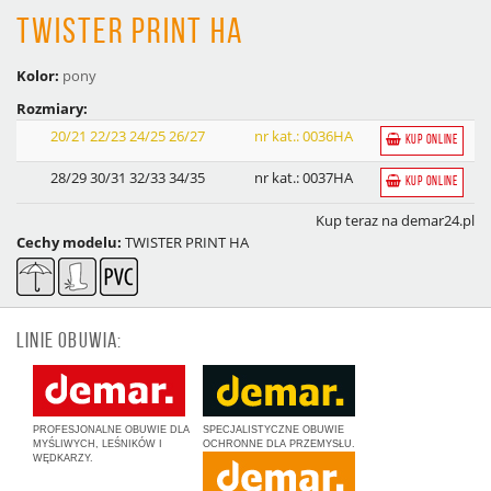
TWISTER PRINT HA
Kolor:
pony
Rozmiary:
20/21 22/23 24/25 26/27
nr kat.: 0036HA
KUP ONLINE
28/29 30/31 32/33 34/35
nr kat.: 0037HA
KUP ONLINE
Kup teraz na demar24.pl
Cechy modelu:
TWISTER PRINT HA
LINIE OBUWIA:
PROFESJONALNE OBUWIE DLA
SPECJALISTYCZNE OBUWIE
MYŚLIWYCH, LEŚNIKÓW I
OCHRONNE DLA PRZEMYSŁU.
WĘDKARZY.