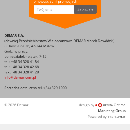
o nowościach i promocjach
Zapisz się
DEMAR S.A.
(dawniej Przedsiębiorstwo Wielobranżowe DEMAR Marek Dewódzki)
ul. Kościelna 26, 42-244 Mstów
Godziny pracy:
poniedziałek - piątek: 7-15
tel.: +48 34 328 41 84
tel.: +48 34 328 42 68
fax.:+48 34 328 41 28
info@demar.com.pl
Sprzedaż detaliczna tel.: (34) 329 1000
© 2026 Demar
design by
Optima
Marketing Group
Powered by
intersum.pl